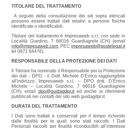
TITOLARE DEL TRATTAMENTO
A seguito della consultazione dei siti sopra elencati
possono essere trattati dati relativi a persone fisiche
identificate o identificabili.
Titolare del trattamento è Impresaweb s.r.l. con sede in
Località Giardino, 7 66016 Guardiagrele (CH) (email
info@impresaweb.com
, PEC
impresaweb@postelegal.it
tel 0871 84476).
RESPONSABILE DELLA PROTEZIONE DEI DATI
Il Titolare ha nominato il Responsabile per la Protezione
dei dati - DPO - il Dott. Michele D'Errico raggiungibile
all'indirizzo: Impresaweb s.r.l. – DPO dott. D’Errico
Michele – Località Giardino, 7 66016 Guardiagrele
(CH), email
dpo@guidagdpr.it
ed anche ai riferimenti
pubblicati nei contatti del sito web guidagdpr.it.
DURATA DEL TRATTAMENTO
I Dati sono trattati e conservati per il tempo richiesto
dalle finalità per le quali sono stati raccolti. I Dati
Personali raccolti per finalità riconducibili all’interesse