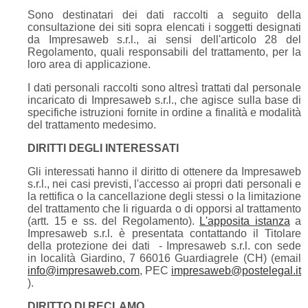
Sono destinatari dei dati raccolti a seguito della
consultazione dei siti sopra elencati i soggetti designati
da Impresaweb s.r.l., ai sensi dell'articolo 28 del
Regolamento, quali responsabili del trattamento, per la
loro area di applicazione.
I dati personali raccolti sono altresì trattati dal personale
incaricato di Impresaweb s.r.l., che agisce sulla base di
specifiche istruzioni fornite in ordine a finalità e modalità
del trattamento medesimo.
DIRITTI DEGLI INTERESSATI
Gli interessati hanno il diritto di ottenere da Impresaweb
s.r.l., nei casi previsti, l'accesso ai propri dati personali e
la rettifica o la cancellazione degli stessi o la limitazione
del trattamento che li riguarda o di opporsi al trattamento
(artt. 15 e ss. del Regolamento).
L'apposita istanza
a
Impresaweb s.r.l. è presentata contattando il Titolare
della protezione dei dati - Impresaweb s.r.l. con sede
in località Giardino, 7 66016 Guardiagrele (CH) (email
info@impresaweb.com
, PEC
impresaweb@postelegal.it
).
DIRITTO DI RECLAMO