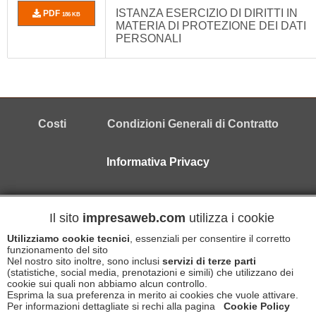
ISTANZA ESERCIZIO DI DIRITTI IN
PDF
186 KB
MATERIA DI PROTEZIONE DEI DATI
PERSONALI
Costi
Condizioni Generali di Contratto
Informativa Privacy
Copyright © 2026 IMPRESAWEB s.r.l. - P.Iva 02639840699
Il sito
impresaweb.com
utilizza i cookie
Utilizziamo cookie tecnici
, essenziali per consentire il corretto
Informativa Cookies
Disclaimer
funzionamento del sito
Nel nostro sito inoltre, sono inclusi
servizi di terze parti
(statistiche, social media, prenotazioni e simili) che utilizzano dei
cookie sui quali non abbiamo alcun controllo.
Esprima la sua preferenza in merito ai cookies che vuole attivare.
Per informazioni dettagliate si rechi alla pagina
Cookie Policy