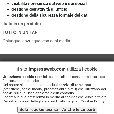
visibilità / presenza sul web e sui social
gestione dell’attività di ufficio
gestione della sicurezza formale dei dati
tutto in un prodotto
TUTTO IN UN TAP
Chiunque, dovunque, con ogni media
Costi
Condizioni Generali di Contratto
Il sito
impresaweb.com
utilizza i cookie
Utilizziamo cookie tecnici
, essenziali per consentire il corretto
Informativa Privacy
funzionamento del sito
Nel nostro sito inoltre, sono inclusi
servizi di terze parti
(statistiche, social media, prenotazioni e simili) che utilizzano dei
cookie sui quali non abbiamo alcun controllo.
Copyright © 2026 IMPRESAWEB s.r.l. - P.Iva 02639840699
Esprima la sua preferenza in merito ai cookies che vuole attivare.
Per informazioni dettagliate si rechi alla pagina
Cookie Policy
Informativa Cookies
Disclaimer
Solo i cookie tecnici
Anche terze parti