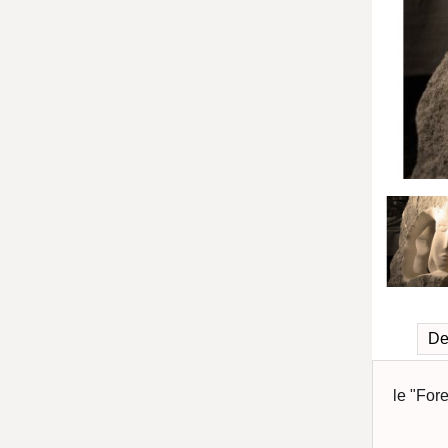
De
le "For