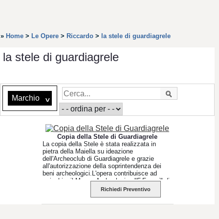
»
Home
>
Le Opere
>
Riccardo
>
la stele di guardiagrele
la stele di guardiagrele
Marchio
^
Copia della Stele di Guardiagrele
La copia della Stele è stata realizzata in
pietra della Maiella su ideazione
dell'Archeoclub di Guardiagrele e grazie
all'autorizzazione della soprintendenza dei
beni archeologici.L'opera contribuisce ad
arricchire il Museo Archeologico "F.Ferrari" di
Guardiagrele ed è fruibile anche per i non
Richiedi Preventivo
vedenti.Nelle foto l'amico Lucio
Taraborrelli,vera anima del progetto,con
l'autore.