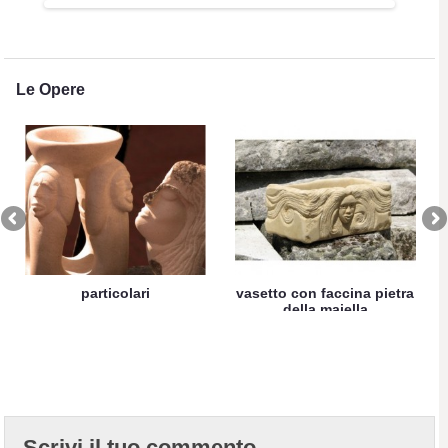
Le Opere
particolari
vasetto con faccina pietra
della maiella
Scrivi il tuo commento