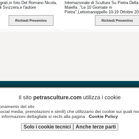
grati,in foto Del Romano Nicola,
Internazionale di Scultura Su Pietra Della
di Svizzera,e l'autore
Maiella ,"Le 10 Giornate in
Pietra",Lettomanoppello 10-19 Ottobre 201
nome all'opera è stato dato dai bambini d
Richiedi Preventivo
Richiedi Preventivo
paese.
pere
Scalpellini Abruzzesi
Dove Siamo
Il sito
petrasculture.com
utilizza i cookie
zionamento del sito
social media, prenotazioni e simili) che utilizzano dei cookie sui quali 
 informazioni dettagliate si rechi alla pagina
Cookie Policy
Solo i cookie tecnici
Anche terze parti