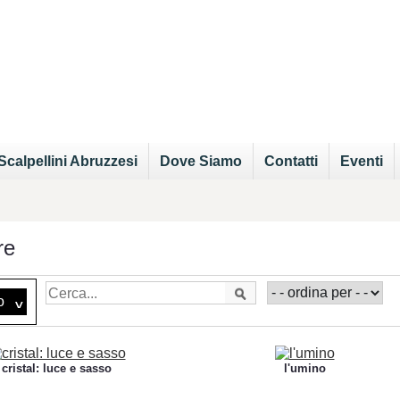
Scalpellini Abruzzesi
Dove Siamo
Contatti
Eventi
re
o
^
cristal: luce e sasso
l'umino