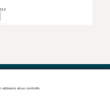
3,il
el
Contatti
Eventi
l'atelier
non abbiamo alcun controllo.
Informativa Cookies
Disclaimer
^